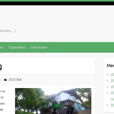
vrienden…)
ke
Expedities
Informatie
g
Mee
20
5
2015 Bali
20
20
n is
20
 in
L
kken
20
 We