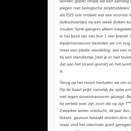
worden gepikt omdat we een aanslag li
plegen met biologische strijdmiddelen.
als ISIS ooit ontdekt wat een enorme 
duikschoentjes na een week duiken k
zouden Syrië-gangers alleen toegelat
in het bezit zijn van hun 1 ster brevet
inpakmanoeuvre besluiten we om nog
meer een plastic wandeling: wat een t
bij een standtentje (stel je er niet tev
dat aan het strand grenst) en het wor
is.
Terug op het resort besluiten we om d
Op de kaart prijkt namelijk de optie om 
niet tegen dovenmansoren gezegd. Be
d
hij verteld over zijn zoon die op zijn 7
Zweedse winter ontvlucht, dit jaar dus 
tickets, gewoon betaald worden door d
maar vind het uitermate goed geregel