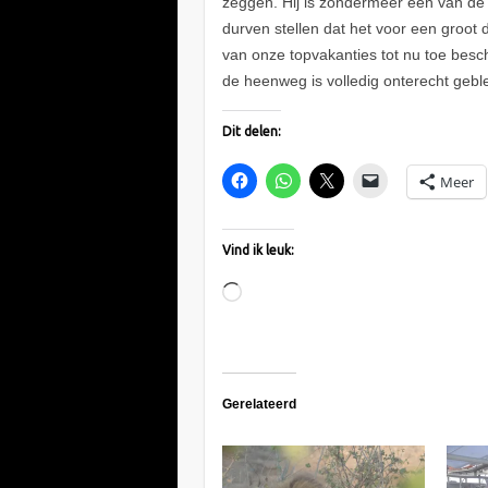
zeggen. Hij is zondermeer één van de 
durven stellen dat het voor een groot
van onze topvakanties tot nu toe besc
de heenweg is volledig onterecht gebl
Dit delen:
Meer
Vind ik leuk:
Aan
het
laden...
Gerelateerd