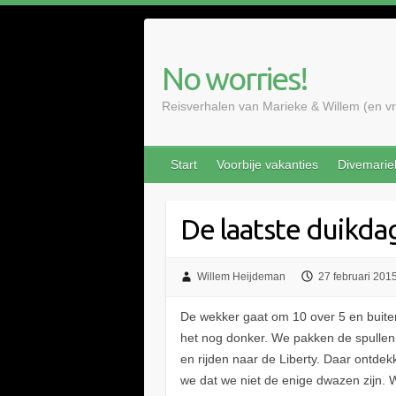
Doorgaan
naar
inhoud
No worries!
Reisverhalen van Marieke & Willem (en 
Start
Voorbije vakanties
Divemarie
De laatste duikda
Willem Heijdeman
27 februari 201
De wekker gaat om 10 over 5 en buite
het nog donker. We pakken de spullen
en rijden naar de Liberty. Daar ontde
we dat we niet de enige dwazen zijn.