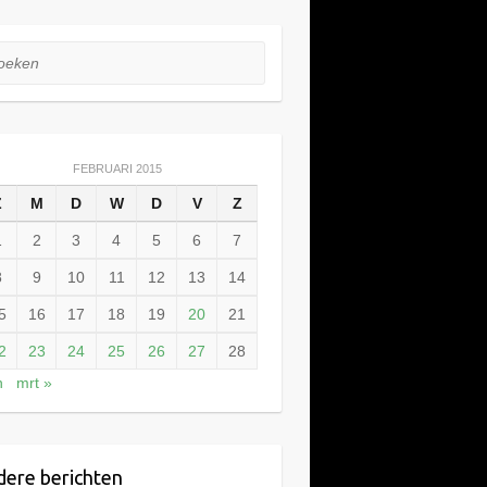
ken
FEBRUARI 2015
Z
M
D
W
D
V
Z
1
2
3
4
5
6
7
8
9
10
11
12
13
14
5
16
17
18
19
20
21
2
23
24
25
26
27
28
n
mrt »
ere berichten