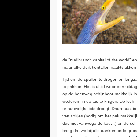
de “nudibranch capital of the world” en 
maar elke duik tientallen naaktslakke
Tijd om de spullen te drogen en langz
te pakken. Het is altijd weer een uitda
op de heenweg schijnbaar makkelijk in
wederom in de tas te krijgen. De lcuht 
er nauwelijks iets droogt. Daarnaast i
van sokjes (nodig om het pak makkelij
dus niet vanwege de kou…) en de scho
bang dat we bij alle aankomende grens