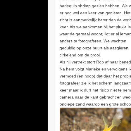
harlequin shrimp gezien hebben. We w
er nog wel een keer van genieten. Het
zicht is aanmerkelijk beter dan de vori
keer. Als we aankomen bij het plukje l
waar de garnaal woont, ligt er al iema
anders te fotograferen. We wachten
geduldig op onze buurt als aasgieren
cirkelend om de prooi.
Als hij vertrekt stort Rob af naar bene
Na hem volgt Marieke en vervolgens i
vermoed (en hoop) dat daar het problee
fotografeer zie ik het scherm langzaam
keer maar ik durf het risico niet te 
camera naar de kant gebracht en weder
ondiepe zand waarop een grote scho