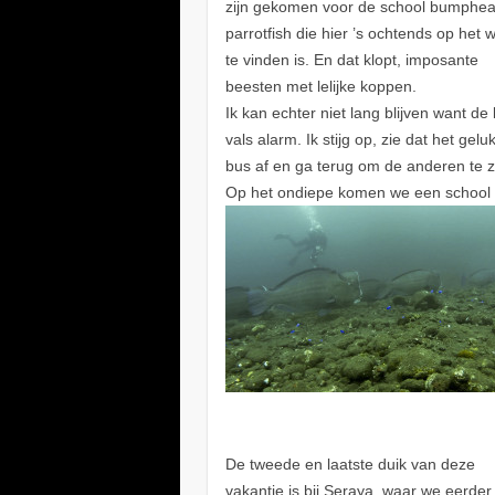
zijn gekomen voor de school bumphe
parrotfish die hier ’s ochtends op het 
te vinden is. En dat klopt, imposante
beesten met lelijke koppen.
Ik kan echter niet lang blijven want d
vals alarm. Ik stijg op, zie dat het gel
bus af en ga terug om de anderen te z
Op het ondiepe komen we een school v
De tweede en laatste duik van deze
vakantie is bij Seraya, waar we eerder