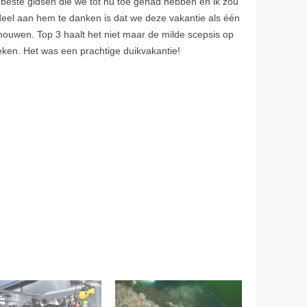
beste gidsen die we tot nu toe gehad hebben en ik zou
 deel aan hem te danken is dat we deze vakantie als één
houwen. Top 3 haalt het niet maar de milde scepsis op
eken. Het was een prachtige duikvakantie!