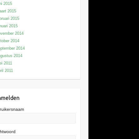
ni 2015
art 2015
bruari 2015
nuari 2015
ovember 2014
tober 2014
eptember 2014
gustus 2014
i 2011
ril 2011
nmelden
ruikersnaam
htwoord