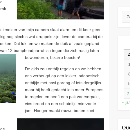
ad
wrak
Zoe
e lekmelder van mijn camera slaat alarm en dit keer geen
ukkig nog slechts wat druppels zijn, lever de camera bij de
oeken. Dat lukt en we maken de duik af zoals gepland.
an 12 bumpheadparrotfish tegen die zich rustig laten
bewonderen, bizarre beesten!
De gids zou ontbijt regelen en we hebben
ons verheugd op een lekker Indonesisch
ontbijtje met nasi goreng of iets dergelijks
1
maar hij heeft gedacht iets meer Europees
2
te regelen en heeft een pak voorverpakt,
« ja
vies brood en een schoteltje mierzoete
jam. Honger maakt rauwe bonen zoet….
Oud
 de