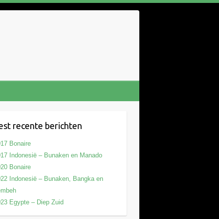
st recente berichten
17 Bonaire
17 Indonesië – Bunaken en Manado
20 Bonaire
22 Indonesië – Bunaken, Bangka en
embeh
23 Egypte – Diep Zuid