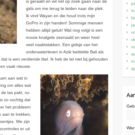
is geraakt en wil net op zoek gaan naar de
ju
gids om me terug te leiden naar die plek.
ma
Ik vind Wayan en die houd trots mijn
fe
GoPro in zijn handen! Sommige mensen
ja
hebben altijd geluk! Wat nog volgt is een
n
mooie knalgele zeenaald en weer heel
ok
veel naaktslakken. Een gidsje van het
s
onderwaterleven in Azië betitelde Bali als
au
dat is een verdiende titel. Ik heb de tel niet bij gehouden
me
n en vaak nieuwe.
ap
aam aan wat in
ging om alles wat
 de tas pakt, nu
Aa
is zo vochtig dat
Geb
s er het probleem
k aan te trekken,
entjes. We zijn
Wac
controles er uit