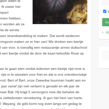
jken willen te
 Ik zweer het:
I
impact
unnen hebben,
en worden als ze
. Na de eerste
W
 een strandwandeling te maken. Dat wordt wederom
eringzooi maken ze er hier van! We drinken een biertje
eel van voor, is toevallig een restaurantje annex duikschool
dt een biertje omdat de door de kaart beloofde Rosé op
aar te gaan eten omdat iedereen een beetje rijst-moe is.
rijst in te wisselen voor friet en dat is ons vriendenclubje
rnd, Bert of Bart, onze Zweedse buurman haakt aan en
e
jaar vanaf zijn nek verlamt is geraakt en elk jaar de
naar Bali. Hij krijgt 5 verzorgers mee die behalve de
e ziektekosten verzekering. Ik gun het hem van harte,
d. Wayang, de gids komt nog even langs om gedag te