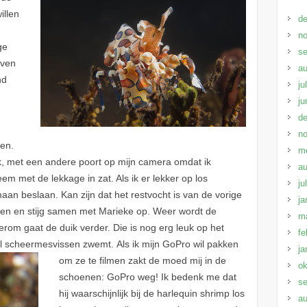
illen
d
n
ge
s
even
au
nd
ju
ju
d
n
den.
m
k, met een andere poort op mijn camera omdat ik
au
m met de lekkage in zat. Als ik er lekker op los
ju
aan beslaan. Kan zijn dat het restvocht is van de vorige
ja
nemen en stijg samen met Marieke op. Weer wordt de
ma
om gaat de duik verder. Die is nog erg leuk op het
fe
ol scheermesvissen zwemt.
Als ik mijn GoPro wil pakken
ja
om ze te filmen zakt de moed mij in de
ok
schoenen: GoPro weg! Ik bedenk me dat
s
hij waarschijnlijk bij de harlequin shrimp los
au