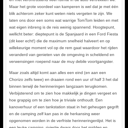
Maar het grote voordeel van kamperen is wel dat je met één
blik achterom zeker kunt weten niets vergeten te zijn. We
laten ons door een soms wat warrige TomTom leiden en met
wat eigen inbreng is de reis weinig spannend. Hoogtepunt,
wellicht beter: dieptepunt is de Spanjaard in een Ford Fiesta
(dit keer echt!) die de maximum snelheid halveert en op
willekeurige moment vol op de rem gaat waardoor het rijden
veranderd van genieten van de omgeving in scheldend en
verwensingen roepend naar de muy debile voortgangster.
Maar zoals altijd komt aan alles een eind (en aan een
Chorizo zelfs twee) en draaien rond een uur of half 3 het dal
binnen terwijl de herinneringen langzaam terugkomen.
Verbijsterend om te zien hoe makkelijk je dingen vergeet en
hoe grappig om te zien hoe je triviale onthoudt. Een
kanoverhuur of een tankstation staat in het geheugen gegrift
en de camping zelf kan pas in de herkansing weer
opgenomen worden in de verfriste herinneringenlijst. Het is
een leuke camping, riviertje dwars door het midden en