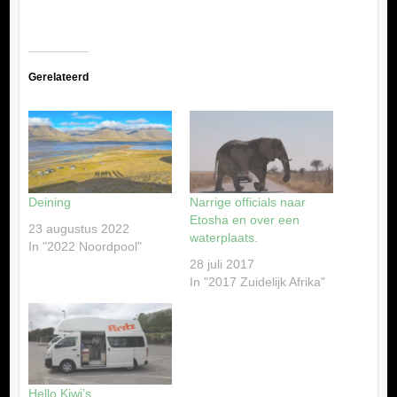
het
laden...
Gerelateerd
Deining
Narrige officials naar
Etosha en over een
23 augustus 2022
waterplaats.
In "2022 Noordpool"
28 juli 2017
In "2017 Zuidelijk Afrika"
Hello Kiwi’s