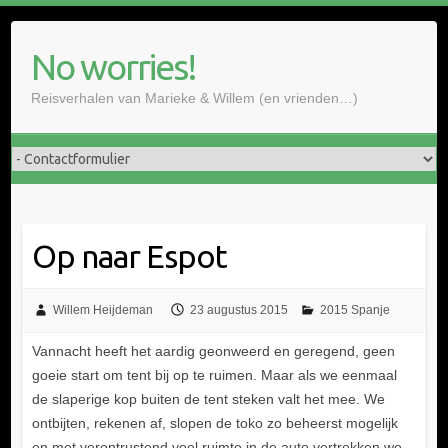
Doorgaan
naar
No worries!
inhoud
Reisverhalen van Marieke & Willem (en vrienden…)
Op naar Espot
Willem Heijdeman
23 augustus 2015
2015 Spanje
Vannacht heeft het aardig geonweerd en geregend, geen
goeie start om tent bij op te ruimen. Maar als we eenmaal
de slaperige kop buiten de tent steken valt het mee. We
ontbijten, rekenen af, slopen de toko zo beheerst mogelijk
en met verontrustend veel ruimte in de auto vertrekken we.